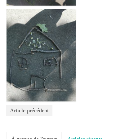
Végétaux
Les sciences participatives
Opération escargots
Placettes à vers de terre
Observatoire des saisons
Oiseaux des jardins
Un carré pour la biodiversité
Les enfants ont créé
Ressources externes
Article précédent