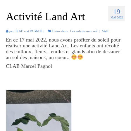
Défis inter CLAE
19
Activité Land Art
Réaliser un jardin
MAI 2022
Premiers pas au jardin
par
CLAE mat PAGNOL
|
Classé dans :
Les enfants ont créé
|
0
Jardin trop humide ou trop ombragé
En ce 17 mai 2022, nous avons profiter du soleil pour
réaliser une activité Land Art. Les enfants ont récolté
Jardin sans terrain
des cailloux, fleurs, feuilles et glands afin de dessiner
au sol des maisons, un coeur..
Les astuces du jardinier
CLAE Marcel Pagnol
Pour nourrir
Pour désherber
Pour protéger
Pour soigner
Ce mois-ci