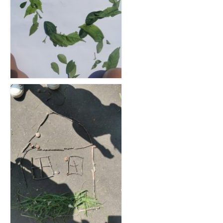
Accueillir la biodiversité
Les nichoirs
Les hôtels à insectes ou mini refuges
Les jachères fleuries
Le composteur
La haie
Activités autour du jardin
Observer la nature et sa biodiversité
Oiseaux
Mammifères
Invertébrés