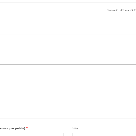
Suivre CLAE mat O
e sera pas publié)
*
Site