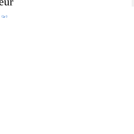
eur
0