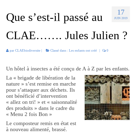
Défis inter CLAE
17
Que s’est-il passé au
Réaliser un jardin
JUIN 2019
Premiers pas au jardin
CLAE……. Jules Julien ?
Jardin trop humide ou trop ombragé
par
CLAEbiodiversite
Jardin sans terrain
|
Classé dans :
Les enfants ont créé
|
0
Les astuces du jardinier
Un hôtel à insectes a été conçu de A à Z par les enfants.
Pour nourrir
La « brigade de libération de la
nature » s’est remise en marche
Pour désherber
pour s’attaquer aux déchets. Ils
ont bénéficié d’intervention
Pour protéger
« allez on tri! » et « saisonnalité
des produits » dans le cadre du
Pour soigner
« Menu 2 fois Bon »
Le composteur remis en état est
Ce mois-ci
à nouveau alimenté, brassé.