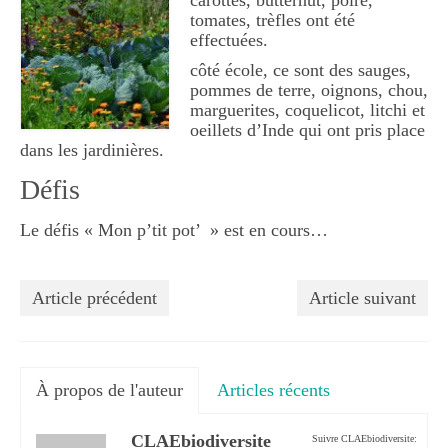
carottes, butternut, poire,
Végétaux
tomates, trèfles ont été
effectuées.
Les sciences participatives
côté école, ce sont des sauges,
pommes de terre, oignons, chou,
Opération escargots
marguerites, coquelicot, litchi et
oeillets d’Inde qui ont pris place
Placettes à vers de terre
dans les jardinières.
Observatoire des saisons
Défis
Oiseaux des jardins
Le défis « Mon p’tit pot’ » est en cours…
Un carré pour la biodiversité
Article précédent
Article suivant
Les enfants ont créé
Ressources externes
À propos de l'auteur
Articles récents
CLAEbiodiversite
Suivre CLAEbiodiversite: