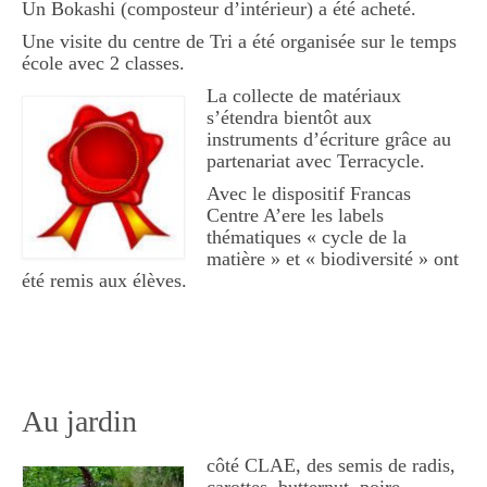
Un Bokashi (composteur d’intérieur) a été acheté.
Accueillir la biodiversité
Une visite du centre de Tri a été organisée sur le temps
Les nichoirs
école avec 2 classes.
La collecte de m
atériaux
Les hôtels à insectes ou mini refuges
s’étendra bientôt aux
instruments d’écriture grâce au
Les jachères fleuries
partenariat avec Terracycle.
Le composteur
Avec le dispositif Francas
Centre A’ere les labels
La haie
thématiques « cycle de la
matière » et « biodiversité » ont
Activités autour du jardin
été remis aux élèves.
Observer la nature et sa biodiversité
Oiseaux
Mammifères
Au jardin
Invertébrés
côté CLAE, des semis de radis,